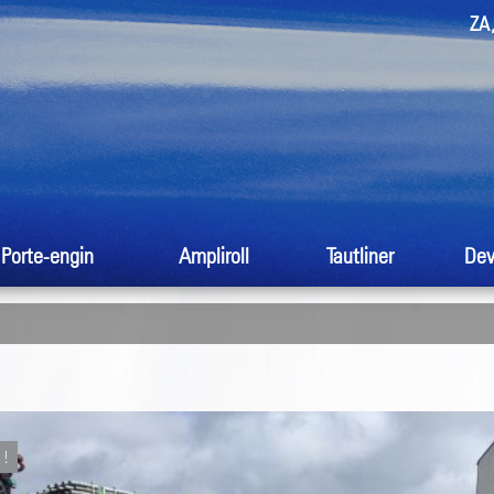
ZA,
Porte-engin
Ampliroll
Tautliner
Dev
!