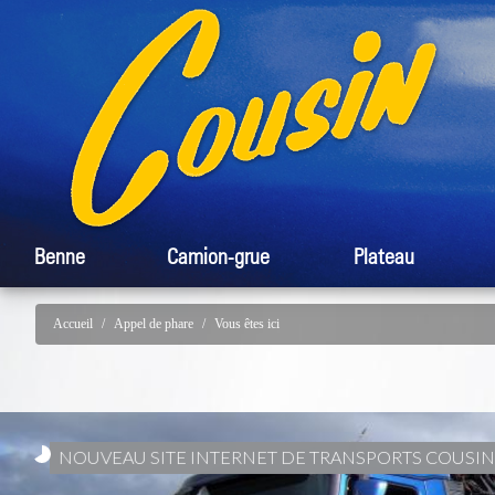
Benne
Camion-grue
Plateau
Accueil
Appel de phare
Vous êtes ici
NOUVEAU SITE INTERNET DE TRANSPORTS COUSIN 