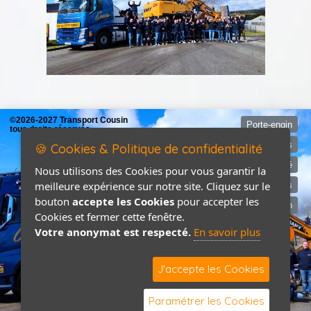
©2026-2027 Transport Cousin
Porte-engin
tous droits réservés
Mentions légales
🍪 Cookies & Politique de confidentialité
Politique de confidentialité
Nous utilisons des Cookies pour vous garantir la
meilleure expérience sur notre site. Cliquez sur le
Devis
bouton
accepte les Cookies
pour accepter les
Contact / Plan
Cookies et fermer cette fenêtre.
Votre anonymat est respecté.
En savoir plus
J'accepte les Cookies
Paramétrer les Cookies